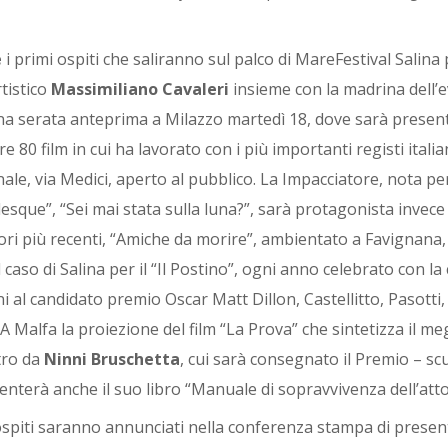
e
i primi ospiti che saliranno sul palco di MareFestival Salina
rtistico
Massimiliano Cavaleri
insieme con la madrina dell’
 una serata anteprima a Milazzo martedì 18, dove sarà prese
e 80 film in cui ha lavorato con i più importanti registi italian
ale, via Medici, aperto al pubblico. La Impacciatore, nota pe
sque”, “Sei mai stata sulla luna?”, sarà protagonista invece 
ori più recenti, “Amiche da morire”, ambientato a Favignana,
 caso di Salina per il “Il Postino”, ogni anno celebrato con 
ni al candidato premio Oscar Matt Dillon, Castellitto, Pasotti
A Malfa la proiezione del film “La Prova” che sintetizza il meg
tro da
Ninni Bruschetta
, cui sarà consegnato il Premio – sc
senterà anche il suo libro “Manuale di sopravvivenza dell’at
i ospiti saranno annunciati nella conferenza stampa di pres