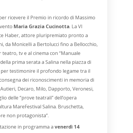
 per ricevere il Premio in ricordo di Massimo
evento
Maria Grazia Cucinotta
. La VI
nte Haber, attore pluripremiato pronto a
i, da Monicelli a Bertolucci fino a Bellocchio,
r teatro, tv e al cinema con “Manuale
della prima serata a Salina nella piazza di
 per testimonire il profondo legame tra il
la consegna dei riconoscimenti in memoria di
, Autieri, Decaro, Milo, Dapporto, Veronesi,
lio delle “prove teatrali” dell’opera
ultura MareFestival Salina. Bruschetta,
tore non protagonista”.
entazione in programma a
venerdì 14