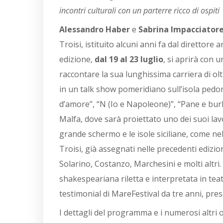
incontri culturali con un parterre ricco di ospiti
Alessandro Haber
e
Sabrina Impacciator
Troisi, istituito alcuni anni fa dal direttore a
edizione,
dal 19 al 23 luglio
, si aprirà con
raccontare la sua lunghissima carriera di oltr
in un talk show pomeridiano sull’isola pedon
d’amore”, “N (Io e Napoleone)”, “Pane e burle
Malfa, dove sarà proiettato uno dei suoi lav
grande schermo e le isole siciliane, come nel
Troisi, già assegnati nelle precedenti edizio
Solarino, Costanzo, Marchesini e molti altri. 
shakespeariana riletta e interpretata in tea
testimonial di MareFestival da tre anni, pre
I dettagli del programma e i numerosi altr