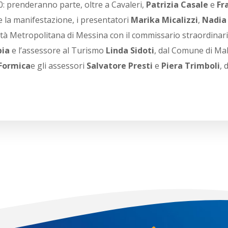
0: prenderanno parte, oltre a Cavaleri,
Patrizia Casale
e
Fr
e la manifestazione, i presentatori
Marika Micalizzi
,
Nadia
ittà Metropolitana di Messina con il commissario straordinar
bia
e l’assessore al Turismo
Linda Sidoti
, dal Comune di Mal
Formica
e gli assessori
Salvatore Presti
e
Piera Trimboli
, 