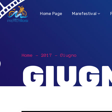
Contatti
Home Page
Marefestival
Home
2017
Giugno
GIUG