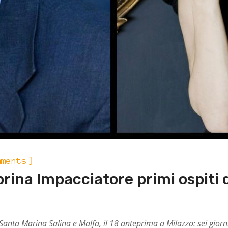
]
mments
ina Impacciatore primi ospiti d
i Santa Marina Salina e Malfa, il 18 anteprima a Milazzo:
sei giorn