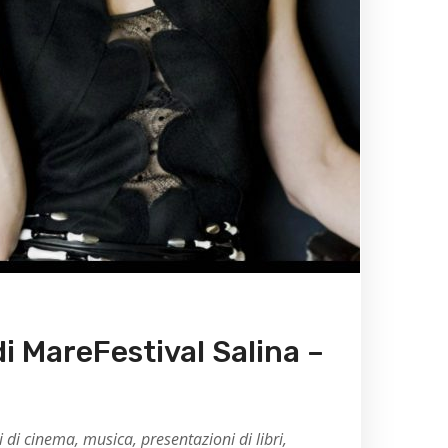
i MareFestival Salina –
i di cinema, musica, presentazioni di libri,