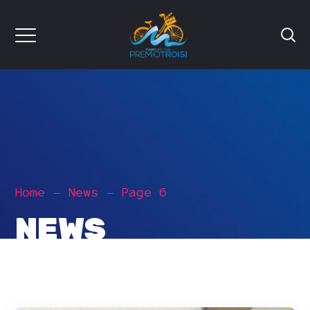
Home
News
Page 6
NEWS