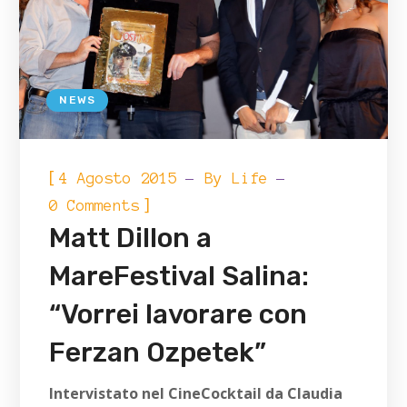
NEWS
[
4 Agosto 2015
By
Life
]
0 Comments
Matt Dillon a
MareFestival Salina:
“Vorrei lavorare con
Ferzan Ozpetek”
Intervistato nel CineCocktail da Claudia