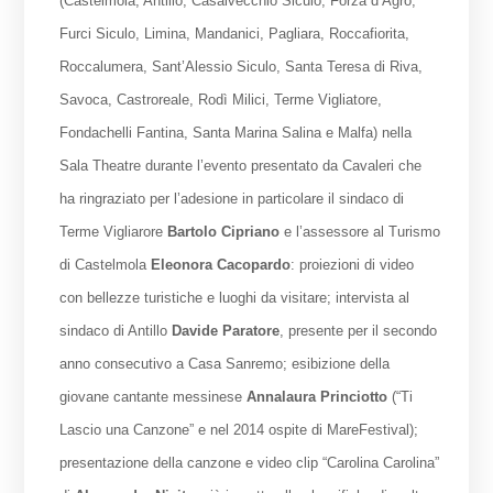
(Castelmola, Antillo, Casalvecchio Siculo, Forza d’Agrò,
Furci Siculo, Limina, Mandanici, Pagliara, Roccafiorita,
Roccalumera, Sant’Alessio Siculo, Santa Teresa di Riva,
Savoca, Castroreale, Rodì Milici, Terme Vigliatore,
Fondachelli Fantina, Santa Marina Salina e Malfa) nella
Sala Theatre durante l’evento presentato da Cavaleri che
ha ringraziato per l’adesione in particolare il sindaco di
Terme Vigliarore
Bartolo Cipriano
e l’assessore al Turismo
di Castelmola
Eleonora Cacopardo
: proiezioni di video
con bellezze turistiche e luoghi da visitare; intervista al
sindaco di Antillo
Davide Paratore
, presente per il secondo
anno consecutivo a Casa Sanremo; esibizione della
giovane cantante messinese
Annalaura Princiotto
(“Ti
Lascio una Canzone” e nel 2014 ospite di MareFestival);
presentazione della canzone e video clip “Carolina Carolina”