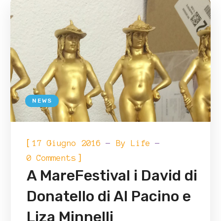
NEWS
[
17 Giugno 2016
By
Life
]
0 Comments
A MareFestival i David di
Donatello di Al Pacino e
Liza Minnelli