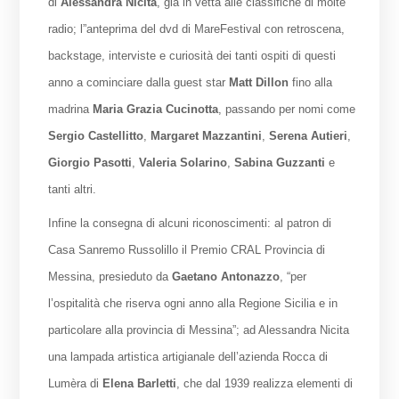
di
Alessandra Nicita
, già in vetta alle classifiche di molte
radio; l”anteprima del dvd di MareFestival
con retroscena,
backstage, interviste e curiosità dei tanti ospiti di questi
anno a cominciare dalla guest star
Matt Dillon
fino alla
madrina
Maria Grazia Cucinotta
, passando per nomi come
Sergio Castellitto
,
Margaret Mazzantini
,
Serena Autieri
,
Giorgio Pasotti
,
Valeria Solarino
,
Sabina Guzzanti
e
tanti altri
.
Infine la consegna di alcuni riconoscimenti: al patron di
Casa Sanremo Russolillo il Premio CRAL Provincia di
Messina, presieduto da
Gaetano Antonazzo
, “per
l’ospitalità che riserva ogni anno alla Regione Sicilia e in
particolare alla provincia di Messina”; ad Alessandra Nicita
una lampada artistica artigianale dell’azienda Rocca di
Lumèra di
Elena Barletti
, che dal 1939 realizza elementi di