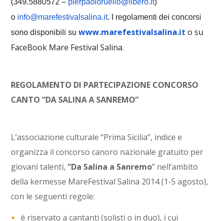
(349.5880572 –
pierpaoloruello@libero.it
)
o
info@marefestivalsalina.it
.
I regolamenti dei concorsi
www.marefestivalsalina.it
o su
sono disponibili su
FaceBook Mare Festival Salina.
REGOLAMENTO DI PARTECIPAZIONE CONCORSO
CANTO “DA SALINA A SANREMO”
L’associazione culturale “Prima Sicilia”, indice e
organizza il concorso canoro nazionale gratuito per
giovani talenti,
“Da Salina a Sanremo
” nell’ambito
della kermesse MareFestival Salina 2014 (1-5 agosto),
con le seguenti regole:
è riservato a cantanti (solisti o in duo), i cui