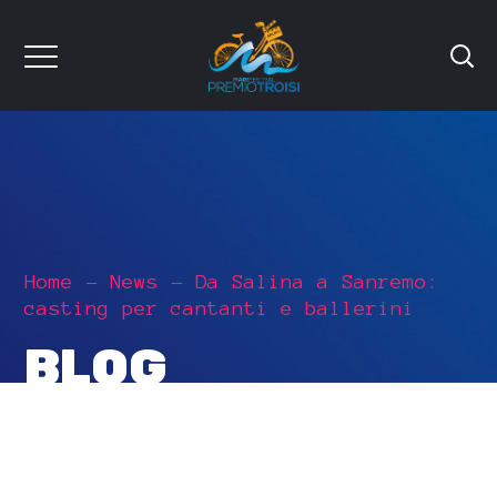
Home
News
Da Salina a Sanremo:
casting per cantanti e ballerini
BLOG