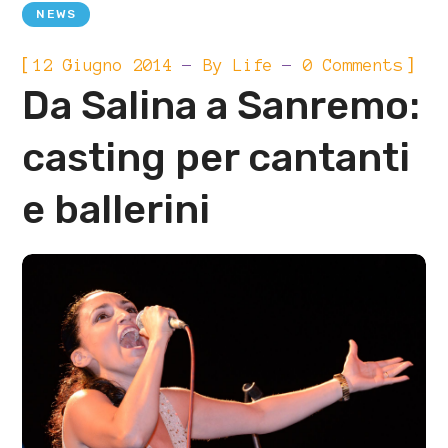
NEWS
[
]
12 Giugno 2014
By
Life
0 Comments
Da Salina a Sanremo:
casting per cantanti
e ballerini