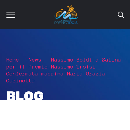
Home
News
Massimo Boldi a Salina
per il Premio Massimo Troisi.
Confermata madrina Maria Grazia
Cucinotta
BLOG