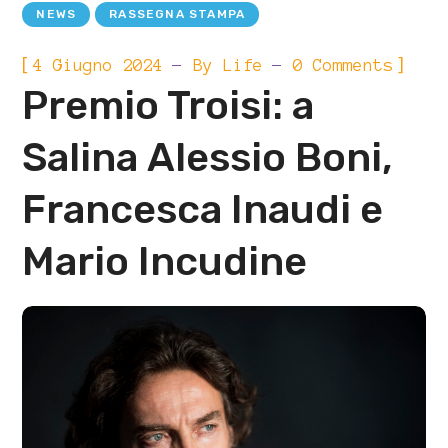
NEWS
RASSEGNA STAMPA
[
]
4 Giugno 2024
By
Life
0 Comments
Premio Troisi: a
Salina Alessio Boni,
Francesca Inaudi e
Mario Incudine