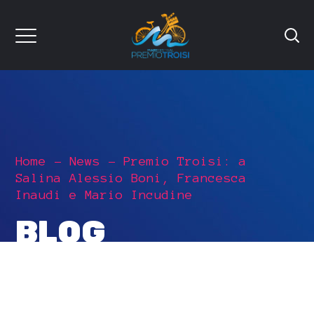
Home
News
Premio Troisi: a
Salina Alessio Boni, Francesca
Inaudi e Mario Incudine
BLOG