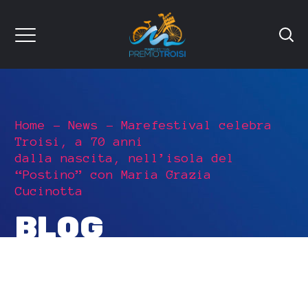
Home
News
Marefestival celebra
Troisi, a 70 anni
dalla nascita, nell’isola del
“Postino” con Maria Grazia
Cucinotta
BLOG