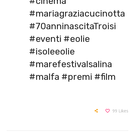
#cinema
#mariagraziacucinotta
#70anninascitaTroisi
#eventi #eolie
#isoleeolie
#marefestivalsalina
#malfa #premi #film
99
Likes