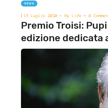
NEWS
[
15 Luglio 2020
By
Life
0 Commen
Premio Troisi: Pupi
edizione dedicata a