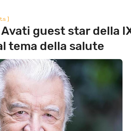
]
ts
 Avati guest star della I
l tema della salute