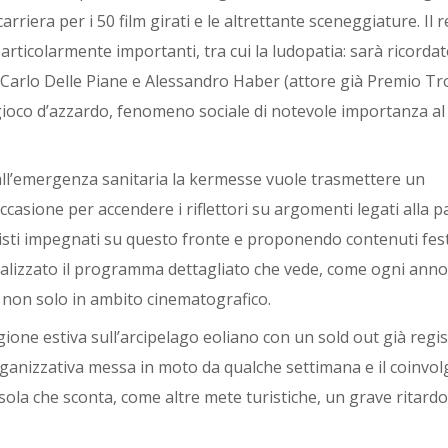
carriera per i 50 film girati e le altrettante sceneggiature. Il 
articolarmente importanti, tra cui la ludopatia: sarà ricordato
Carlo Delle Piane e Alessandro Haber (attore già Premio Tro
gioco d’azzardo, fenomeno sociale di notevole importanza al
 all’emergenza sanitaria la kermesse vuole trasmettere un
occasione per accendere i riflettori su argomenti legati alla
isti impegnati su questo fronte e proponendo contenuti festi
ficializzato il programma dettagliato che vede, come ogni anno
, non solo in ambito cinematografico.
ione estiva sull’arcipelago eoliano con un sold out già regis
organizzativa messa in moto da qualche settimana e il coinvo
isola che sconta, come altre mete turistiche, un grave ritardo