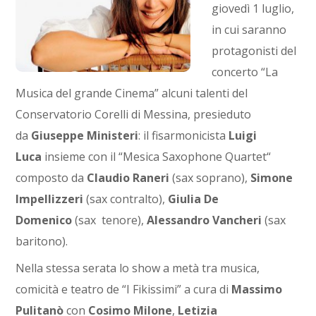
giovedì 1 luglio,
in cui saranno
protagonisti del
concerto “La
Musica del grande Cinema” alcuni talenti del
Conservatorio Corelli di Messina, presieduto
da
Giuseppe Ministeri
: il fisarmonicista
Luigi
Luca
insieme con il “Mesica Saxophone Quartet“
composto da
Claudio Raneri
(sax soprano),
Simone
Impellizzeri
(sax contralto),
Giulia De
Domenico
(sax tenore),
Alessandro Vancheri
(sax
baritono).
Nella stessa serata lo show a metà tra musica,
comicità e teatro de “I Fikissimi” a cura di
Massimo
Pulitanò
con
Cosimo Milone
,
Letizia