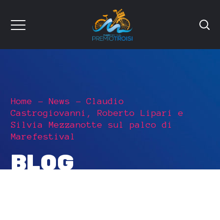
Home
News
Claudio
Castrogiovanni, Roberto Lipari e
Silvia Mezzanotte sul palco di
Marefestival
BLOG